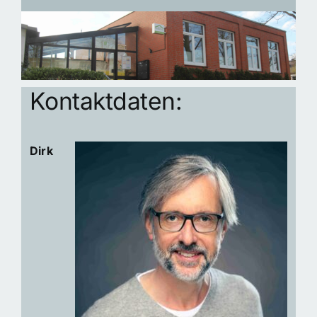
Paartherapie
Coaching
Kontaktdaten:
Über mich
Dirk
Kontakt
Seminare